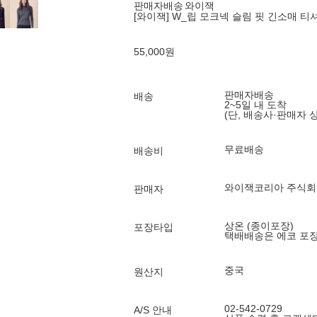
판매자배송
와이잭
[와이잭] W_립 모크넥 슬림 핏 긴소매 티셔
55,000
원
판매자배송
배송
2~5일 내 도착
(단, 배송사·판매자 
무료배송
배송비
와이잭코리아 주식회
판매자
상온 (종이포장)
포장타입
택배배송은 에코 포
중국
원산지
02-542-0729
A/S 안내