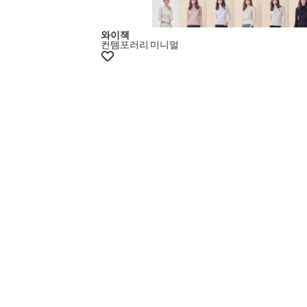
와이잭
컨템포러리
미니멀