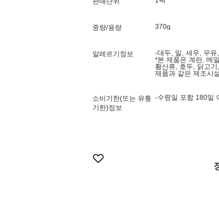
1팩
판매단위
370g
중량/용량
-대두, 밀, 새우, 우유
알레르기정보
*본 제품은 계란, 메밀
황산류, 호두, 닭고기
제품과 같은 제조시
-수령일 포함 180일
소비기한(또는 유통
기한)정보