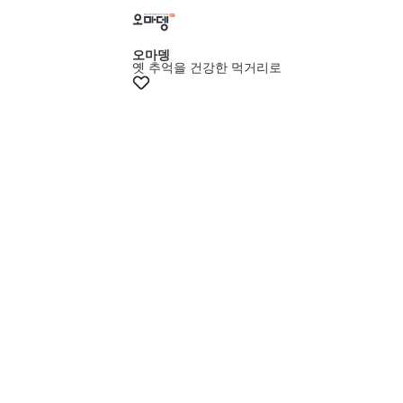
최대15% 쿠폰
오마뎅
옛 추억을 건강한 먹거리로