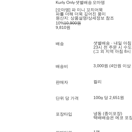
Kurly Only
샛별배송
오마뎅
[오마뎅] 파 미니 꼬치어묵
파를 더해 더욱 깊어진 풍미
원산지:
상품설명/상세정보 참조
10
%
10,900
원
9,810
원
샛별배송 · 내일 아침
배송
23시 전 주문 시 수
(그 외 지역 아침 8시
3,000원 (4만원 이상
배송비
컬리
판매자
100g 당 2,651원
단위 당 가격
냉동 (종이포장)
포장타입
택배배송은 에코 포