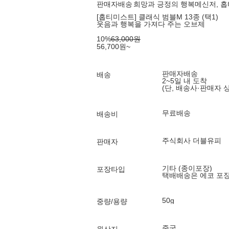
판매자배송
희망과 긍정의 행복메신저, 
[홉티미스트] 클래식 범블M 13종 (택1)
웃음과 행복을 가져다 주는 오브제
10
%
63,000
원
56,700
원
~
판매자배송
배송
2~5일 내 도착
(단, 배송사·판매자 
무료배송
배송비
주식회사 더블유피
판매자
기타 (종이포장)
포장타입
택배배송은 에코 포
50g
중량/용량
중국