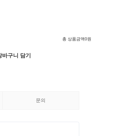
총 상품금액
0
원
장바구니 담기
문의