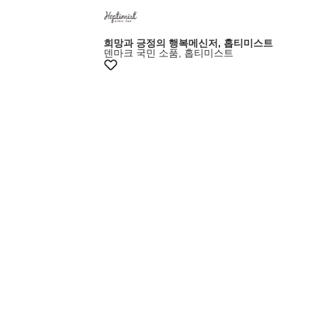
+5% 쿠폰
희망과 긍정의 행복메신저, 홉티미스트
덴마크 국민 소품, 홉티미스트