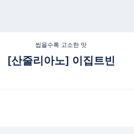
씹을수록 고소한 맛
[산줄리아노] 이집트빈