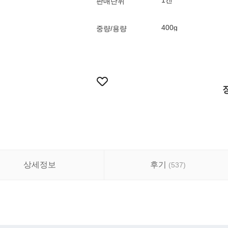
1캔
판매단위
400g
중량/용량
상세정보
후기
(
537
)