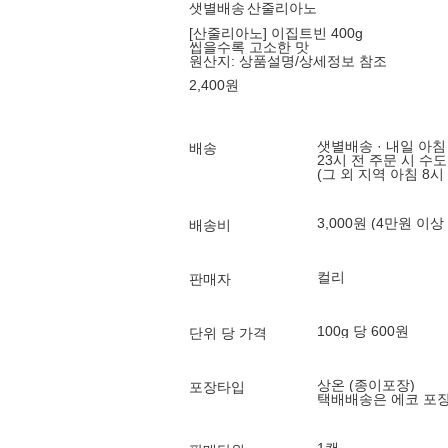
샛별배송
산줄리아노
[산줄리아노] 이집트빈 400g
씹을수록 고소한 맛
원산지:
상품설명/상세정보 참조
2,400
원
샛별배송 · 내일 아침
배송
23시 전 주문 시 수
(그 외 지역 아침 8시
3,000원 (4만원 이상
배송비
컬리
판매자
100g 당 600원
단위 당 가격
상온 (종이포장)
포장타입
택배배송은 에코 포