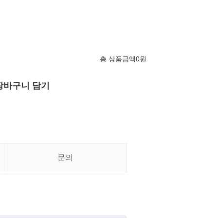
총 상품금액
0
원
장바구니 담기
문의