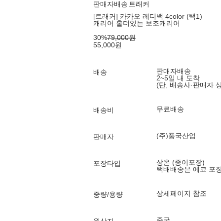
판매자배송
트래커
[트래커] 카카오 레디백 4color (택1)
캐리어 홀더있는 보조캐리어
30
%
79,000
원
55,000
원
판매자배송
배송
2~5일 내 도착
(단, 배송사·판매자 
무료배송
배송비
(주)풍국산업
판매자
상온 (종이포장)
포장타입
택배배송은 에코 포
상세페이지 참조
중량/용량
중국