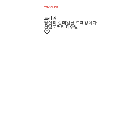
트래커
당신의 설레임을 트래킹하다
컨템포러리
캐주얼