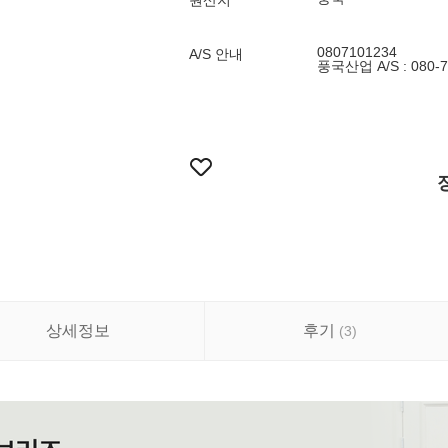
원산지
0807101234
A/S 안내
풍국산업 A/S : 080-7
상세정보
후기
(
3
)