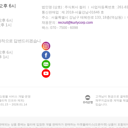
 오후 6시
법인명 (상호) : 주식회사 컬리
사업자등록번호 : 261-81
통신판매업 : 제 2018-서울강남-01646 호
주소 : 서울특별시 강남구 테헤란로 133, 18층(역삼동)
오후 6시
채용문의 :
recruit@kurlycorp.com
오후 1시
팩스: 070 - 7500 - 6098
차적으로 답변드리겠습니
오후 6시
후 1시
 쇼핑몰 서비스 개발·운영
고객님이 현금으로 결제한
물리적 인프라 제외)
채무지급보증 계약을 체
1.15 ~ 2028.01.14
있습니다.
판매되는 상품 중에는 컬리에 입점한 개별 판매자가 판매하는 마켓플레이스(오픈마켓) 상품이 포함되어