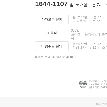
1644-1107
월~토요일 오전 7시 -
월~토요일
오전 7시 - 
카카오톡 문의
일/공휴일
오전 7시 - 
365일
1:1 문의
고객센터 운영시간에 순
다.
월~금요일
오전 9시 - 
대량주문 문의
점심시간
낮 12시 - 오
비회원 문의 :
help@kurlycorp.com
[인증범위] 컬리
(심사받지 않은 
[유효기간] 2025.0
컬리에서 