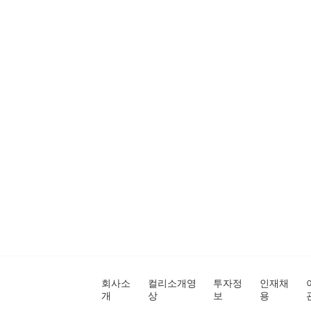
회사소
컬리소개영
투자정
인재채
개
상
보
용