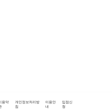
이용약
개인정보처리방
이용안
입점신
관
침
내
청