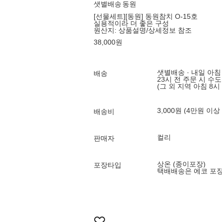
샛별배송
동원
[선물세트][동원] 동원참치 O-15호
실용적이라 더 좋은 구성
원산지:
상품설명/상세정보 참조
38,000
원
샛별배송 · 내일 아침
배송
23시 전 주문 시 수
(그 외 지역 아침 8시
3,000원 (4만원 이상
배송비
컬리
판매자
상온 (종이포장)
포장타입
택배배송은 에코 포