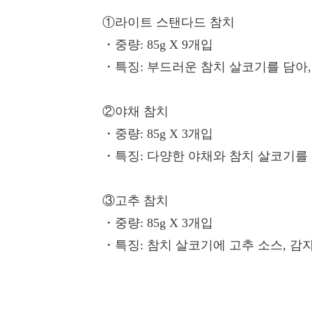
①라이트 스탠다드 참치
・중량
: 85g X 9개입
・특징
: 부드러운 참치 살코기를 담아
②야채 참치
・중량
: 85g X 3개입
・특징
: 다양한 야채와 참치 살코기를
③고추 참치
・중량
: 85g X 3개입
・특징
: 참치 살코기에 고추 소스, 