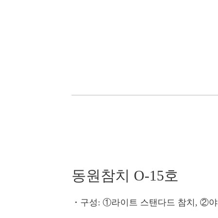
동원참치 O-15호
・구성
: ①라이트 스탠다드 참치, ②야