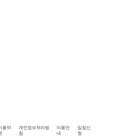
이용약
개인정보처리방
이용안
입점신
관
침
내
청