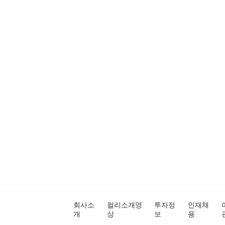
회사소
컬리소개영
투자정
인재채
개
상
보
용