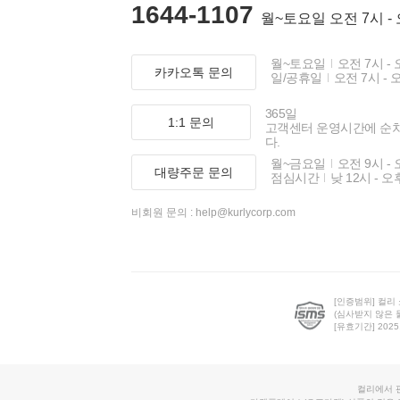
1644-1107
월~토요일 오전 7시 -
월~토요일
오전 7시 - 
카카오톡 문의
일/공휴일
오전 7시 - 
365일
1:1 문의
고객센터 운영시간에 순
다.
월~금요일
오전 9시 - 
대량주문 문의
점심시간
낮 12시 - 오
비회원 문의 :
help@kurlycorp.com
[인증범위] 컬리
(심사받지 않은 
[유효기간] 2025.0
컬리에서 