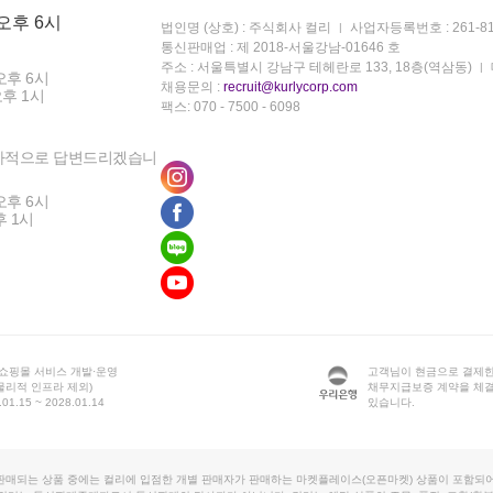
 오후 6시
법인명 (상호) : 주식회사 컬리
사업자등록번호 : 261-81
통신판매업 : 제 2018-서울강남-01646 호
주소 : 서울특별시 강남구 테헤란로 133, 18층(역삼동)
오후 6시
채용문의 :
recruit@kurlycorp.com
오후 1시
팩스: 070 - 7500 - 6098
차적으로 답변드리겠습니
오후 6시
후 1시
 쇼핑몰 서비스 개발·운영
고객님이 현금으로 결제한
물리적 인프라 제외)
채무지급보증 계약을 체
1.15 ~ 2028.01.14
있습니다.
판매되는 상품 중에는 컬리에 입점한 개별 판매자가 판매하는 마켓플레이스(오픈마켓) 상품이 포함되어