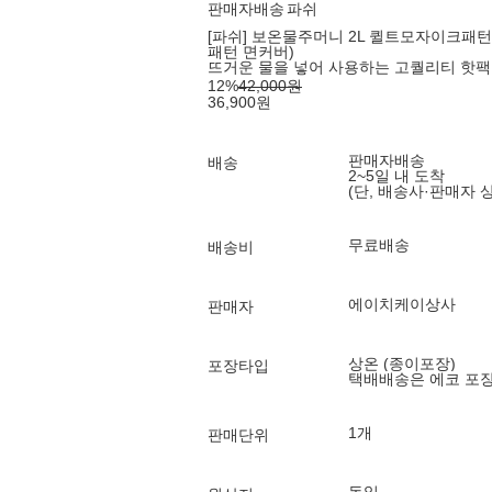
판매자배송
파쉬
[파쉬] 보온물주머니 2L 퀼트모자이크패턴
패턴 면커버)
뜨거운 물을 넣어 사용하는 고퀄리티 핫팩
12
%
42,000
원
36,900
원
판매자배송
배송
2~5일 내 도착
(단, 배송사·판매자 
무료배송
배송비
에이치케이상사
판매자
상온 (종이포장)
포장타입
택배배송은 에코 포
1개
판매단위