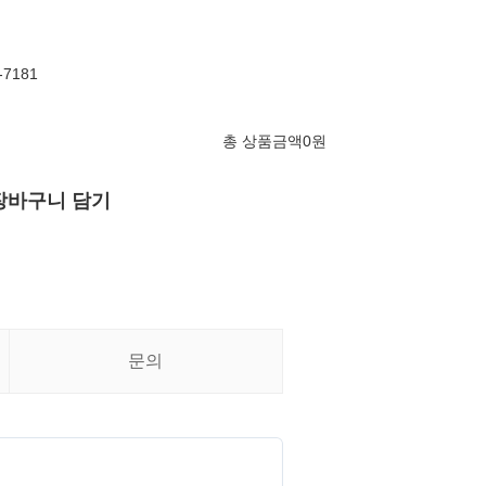
-7181
총 상품금액
0
원
장바구니 담기
문의