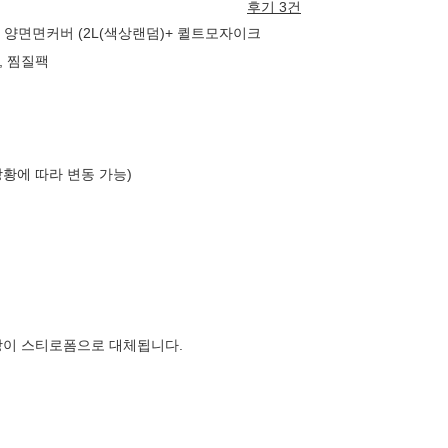
후기 3건
 양면면커버 (2L(색상랜덤)+ 퀼트모자이크
, 찜질팩
상황에 따라 변동 가능)
장이 스티로폼으로 대체됩니다.