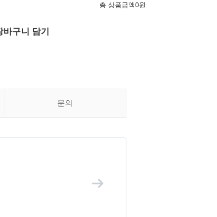
총 상품금액
0
원
장바구니 담기
문의