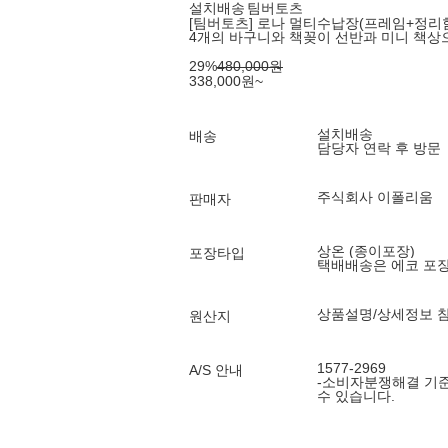
설치배송
팀버토츠
[팀버토츠] 로나 멀티수납장(프레임+정리함4
4개의 바구니와 책꽂이 선반과 미니 책상
29
%
480,000
원
338,000
원
~
설치배송
배송
담당자 연락 후 방문
주식회사 이폴리움
판매자
상온 (종이포장)
포장타입
택배배송은 에코 포
상품설명/상세정보 
원산지
1577-2969
A/S 안내
-소비자분쟁해결 기준
수 있습니다.