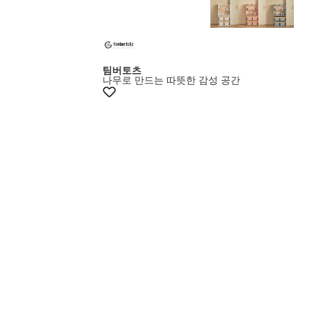
+10%쿠폰
팀버토츠
나무로 만드는 따뜻한 감성 공간