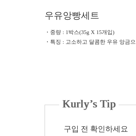
우유앙빵세트
・중량
: 1박스(35g X 15개입)
・특징
: 고소하고 달콤한 우유 앙금으
Kurly’s Tip
구입 전 확인하세요