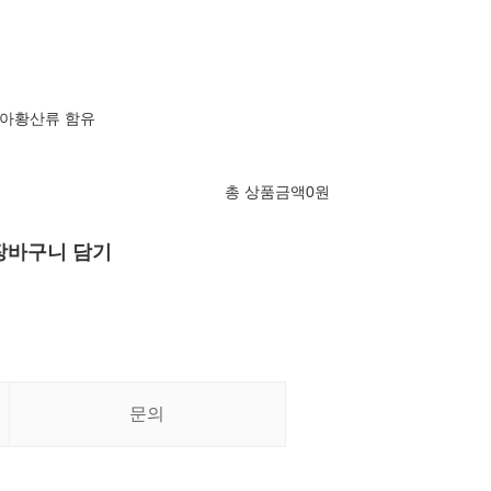
, 아황산류 함유
총 상품금액
0
원
장바구니 담기
문의