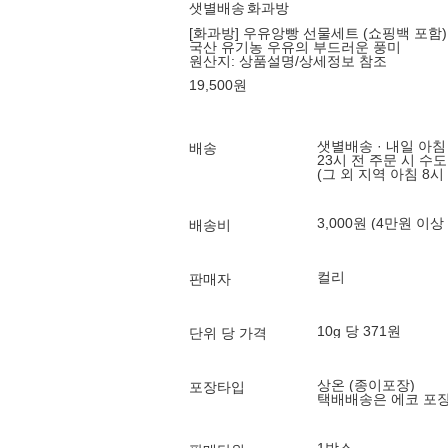
샛별배송
화과방
[화과방] 우유앙빵 선물세트 (쇼핑백 포함)
국산 유기농 우유의 부드러운 풍미
원산지:
상품설명/상세정보 참조
19,500
원
샛별배송 · 내일 아침
배송
23시 전 주문 시 수
(그 외 지역 아침 8시
3,000원 (4만원 이상
배송비
컬리
판매자
10g 당 371원
단위 당 가격
상온 (종이포장)
포장타입
택배배송은 에코 포