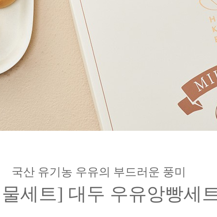
국산 유기농 우유의 부드러운 풍미
선물세트] 대두 우유앙빵세