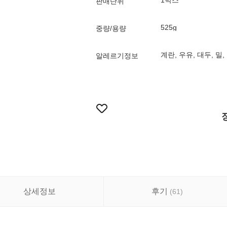
1박스
판매단위
525g
중량/용량
계란, 우유, 대두, 밀
알레르기정보
상세정보
후기
(
61
)