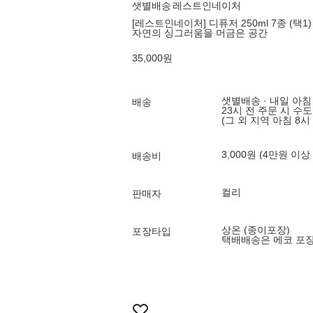
샛별배송
레스트인네이처
[레스트인네이처] 디퓨저 250ml 7종 (택1)
자연의 싱그러움을 머금은 공간
35,000
원
샛별배송 · 내일 아침
배송
23시 전 주문 시 수
(그 외 지역 아침 8시
3,000원 (4만원 이상
배송비
컬리
판매자
상온 (종이포장)
포장타입
택배배송은 에코 포