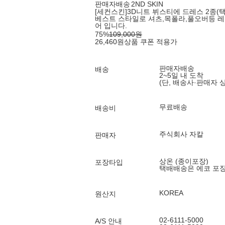
판매자배송
2ND SKIN
[세컨스킨]3D니트 뷔스티에 드레스 2종(택
베스트 스타일로 셔츠,목폴라,풀오버등 
어 입니다.
75
%
109,000
원
26,460
원
상품 쿠폰 적용가
판매자배송
배송
2~5일 내 도착
(단, 배송사·판매자 
무료배송
배송비
주식회사 자칼
판매자
상온 (종이포장)
포장타입
택배배송은 에코 포
KOREA
원산지
02-6111-5000
A/S 안내