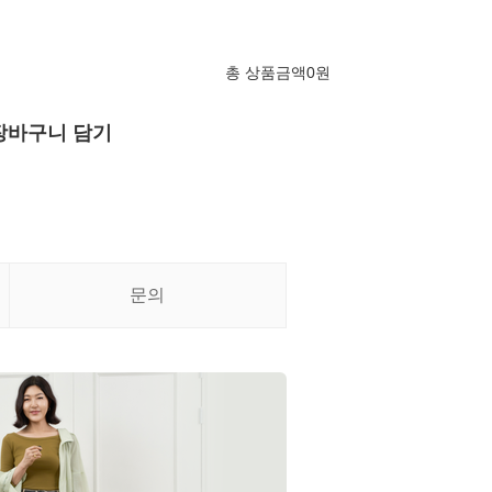
총 상품금액
0
원
장바구니 담기
문의