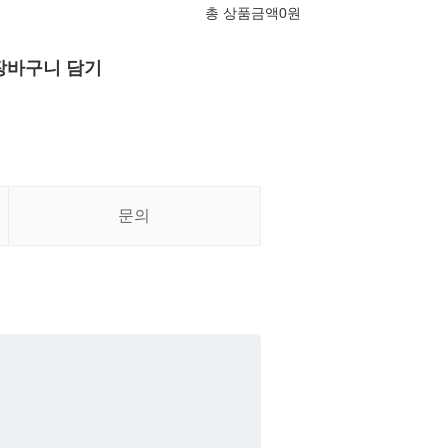
총 상품금액
0
원
장바구니 담기
문의