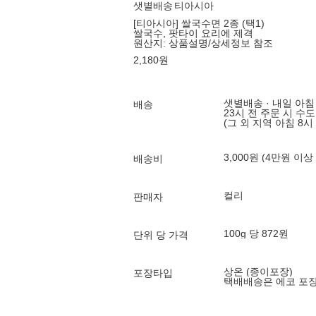
샛별배송
티아시아
[티아시아] 쌀국수면 2종 (택1)
쌀국수, 팟타이 요리에 제격
원산지:
상품설명/상세정보 참조
2,180
원
샛별배송 · 내일 아침
배송
23시 전 주문 시 수
(그 외 지역 아침 8시
3,000원 (4만원 이상
배송비
컬리
판매자
100g 당 872원
단위 당 가격
상온 (종이포장)
포장타입
택배배송은 에코 포