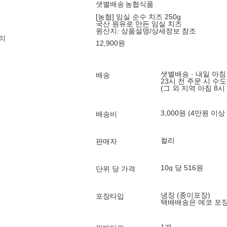
샛별배송
농협식품
[농협] 임실 순수 치즈 250g
국산 원유로 만든 임실 치즈
원산지:
상품설명/상세정보 참조
리
12,900
원
샛별배송 · 내일 아침
배송
23시 전 주문 시 수
(그 외 지역 아침 8시
3,000원 (4만원 이상
배송비
컬리
판매자
10g 당 516원
단위 당 가격
냉장 (종이포장)
포장타입
택배배송은 에코 포