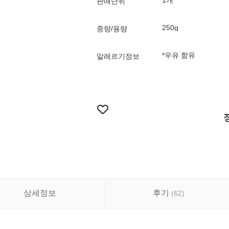
1개
판매단위
250g
중량/용량
*우유 함유
알레르기정보
상세정보
후기
(
62
)