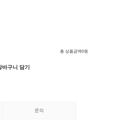
총 상품금액
0
원
장바구니 담기
문의