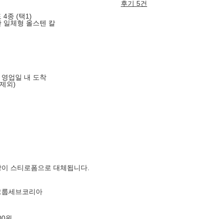
후기 5건
4종 (택1)
한 일체형 올스텐 칼
음 영업일 내 도착
제외)
장이 스티로폼으로 대체됩니다.
)그룹세브코리아
00원