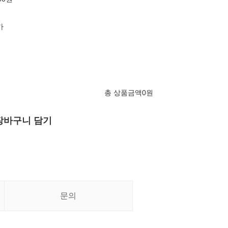
가
총 상품금액
0
원
장바구니 담기
문의