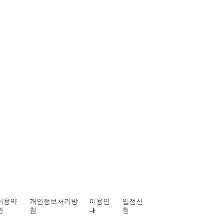
이용약
개인정보처리방
이용안
입점신
관
침
내
청