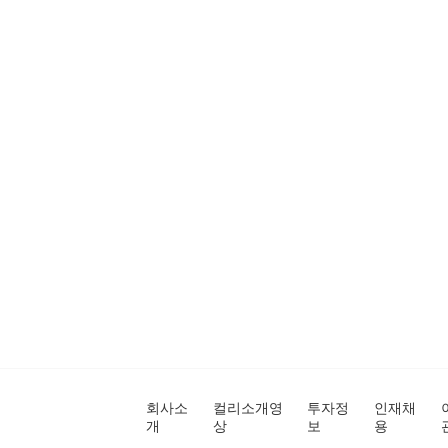
회사소
컬리소개영
투자정
인재채
개
상
보
용