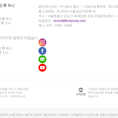
 오후 6시
법인명 (상호) : 주식회사 컬리
사업자등록번호 : 261-81
통신판매업 : 제 2018-서울강남-01646 호
주소 : 서울특별시 강남구 테헤란로 133, 18층(역삼동)
오후 6시
채용문의 :
recruit@kurlycorp.com
오후 1시
팩스: 070 - 7500 - 6098
차적으로 답변드리겠습니
오후 6시
후 1시
 쇼핑몰 서비스 개발·운영
고객님이 현금으로 결제한
물리적 인프라 제외)
채무지급보증 계약을 체
1.15 ~ 2028.01.14
있습니다.
판매되는 상품 중에는 컬리에 입점한 개별 판매자가 판매하는 마켓플레이스(오픈마켓) 상품이 포함되어