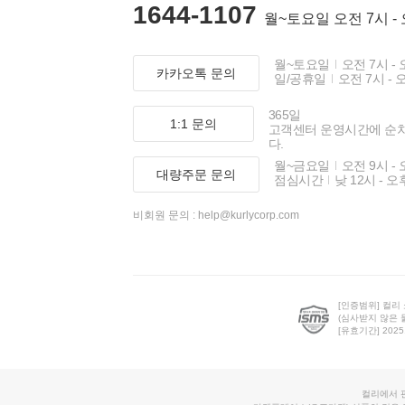
1644-1107
월~토요일 오전 7시 -
월~토요일
오전 7시 - 
카카오톡 문의
일/공휴일
오전 7시 - 
365일
1:1 문의
고객센터 운영시간에 순
다.
월~금요일
오전 9시 - 
대량주문 문의
점심시간
낮 12시 - 오
비회원 문의 :
help@kurlycorp.com
[인증범위] 컬리
(심사받지 않은 
[유효기간] 2025.0
컬리에서 