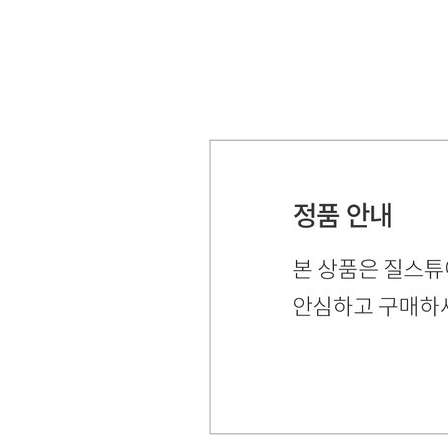
[질스
화이트 플
[증정품]