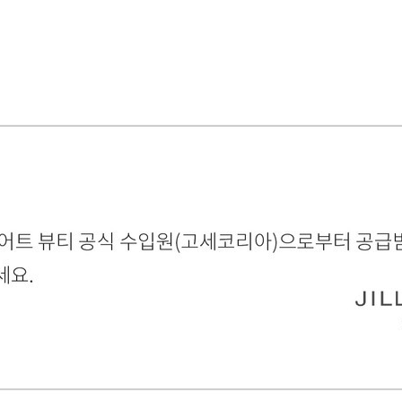
튜어트뷰티] 헤어 미스트, 헤어 기프트 세트 구매 시
로럴 샴푸&컨디셔너 13mL*2개를 증정품으로 드립
[질스튜어트뷰티] 화이트 플로럴 샴푸&컨디셔너 13m