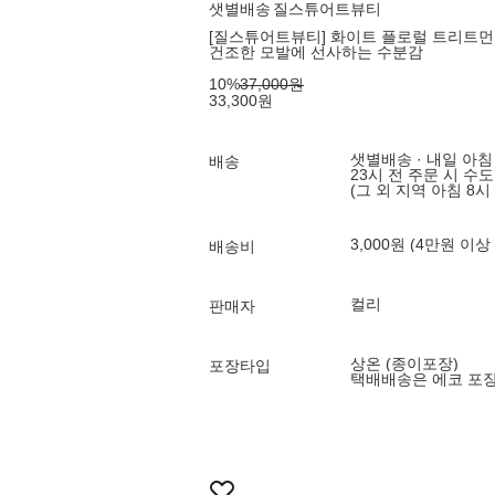
샛별배송
질스튜어트뷰티
[질스튜어트뷰티] 화이트 플로럴 트리트먼트
건조한 모발에 선사하는 수분감
10
%
37,000
원
33,300
원
샛별배송 · 내일 아침
배송
23시 전 주문 시 수
(그 외 지역 아침 8시
3,000원 (4만원 이상
배송비
컬리
판매자
상온 (종이포장)
포장타입
택배배송은 에코 포