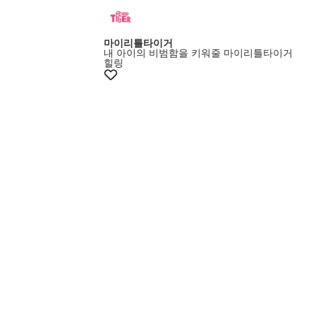
멤버스20%쿠폰
마이리틀타이거
내 아이의 비범함을 키워줄 마이리틀타이거
힐링