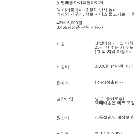
샛별배송
마이리틀타이거
[마이리틀타이거] 뜰채 낚시 놀이
가재와 개구리, 점보 사이즈 물고기로 더 
43
%
15,000
원
8,455
원
상품 쿠폰 적용가
샛별배송 · 내일 아침
배송
23시 전 주문 시 수
(그 외 지역 아침 8시
3,000원 (4만원 이상
배송비
(주)삼성출판사
판매자
상온 (종이포장)
포장타입
택배배송은 에코 포
상품설명/상세정보 
원산지
080-470-3000