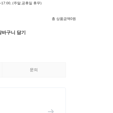
17:00, (주말,공휴일 휴무)
총 상품금액
0
원
장바구니 담기
문의