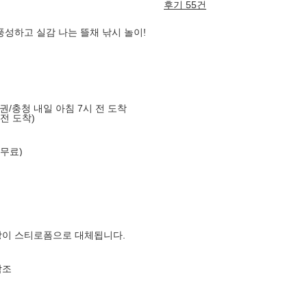
후기 55건
풍성하고 실감 나는 뜰채 낚시 놀이!
도권/충청 내일 아침 7시 전 도착
 전 도착)
 무료)
장이 스티로폼으로 대체됩니다.
참조