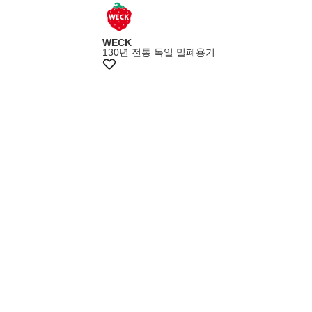
+15%쿠폰
WECK
130년 전통 독일 밀폐용기