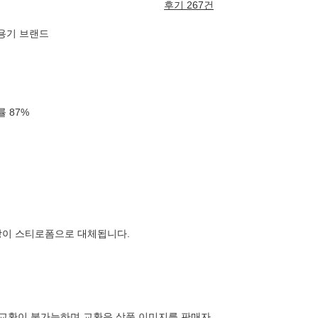
후기 267건
폐용기 브랜드
확률
87
%
장이 스티로폼으로 대체됩니다.
 교환이 불가능하며 교환은 상품 이미지를 판매자