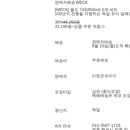
판매자배송
WECK
[WECK] 몰드 743(850ml) 6개 세트
100년의 전통을 자랑하는 독일 유리 밀
36
%
49,250
원
31,195
원
~
상품 쿠폰 적용가
판매자배송
배송
8월 10일(월)
도착 
무료배송
배송비
리빙굿코리아
판매자
상온 (종이포장)
포장타입
택배배송은 에코 포
독일
원산지
010-3587-1718
A/S 안내
제품 훼손시 반품 및