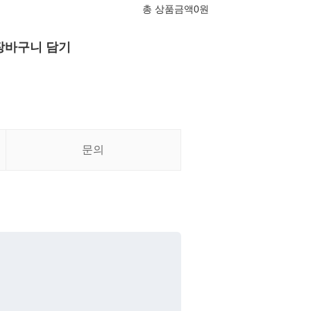
총 상품금액
0
원
장바구니 담기
문의