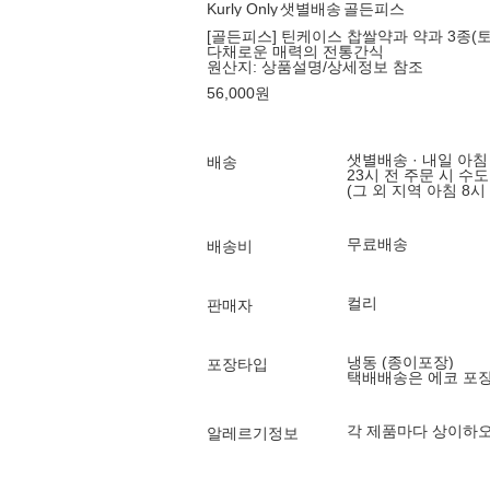
Kurly Only
샛별배송
골든피스
[골든피스] 틴케이스 찹쌀약과 약과 3종(토
다채로운 매력의 전통간식
원산지:
상품설명/상세정보 참조
56,000
원
샛별배송 · 내일 아침
배송
23시 전 주문 시 수
(그 외 지역 아침 8시
무료배송
배송비
컬리
판매자
냉동 (종이포장)
포장타입
택배배송은 에코 포
각 제품마다 상이하오
알레르기정보