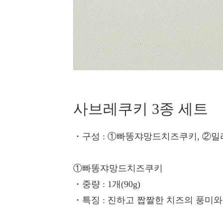
사브레쿠키 3종 세트
・구성
: ①빠똥쟈망드치즈쿠키, ②밀
①빠똥쟈망드치즈쿠키
・중량
: 1개(90g)
・특징
: 진하고 짭짤한 치즈의 풍미