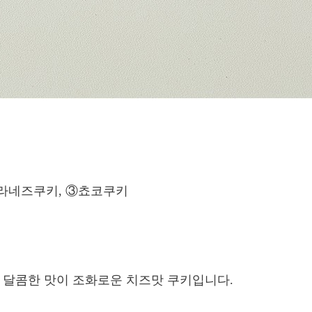
라네즈쿠키, ③쵸코쿠키
와 달콤한 맛이 조화로운 치즈맛 쿠키입니다.