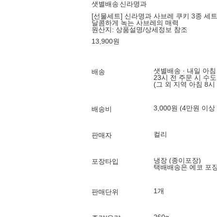
샛별배송
신라명과
[선물세트] 신라명과 사브레 쿠키 3종 세트 
달콤하게 녹는 사브레의 매력
원산지:
상품설명/상세정보 참조
13,900
원
샛별배송 · 내일 아침
배송
23시 전 주문 시 수
(그 외 지역 아침 8시
3,000원 (4만원 이상
배송비
컬리
판매자
냉장 (종이포장)
포장타입
택배배송은 에코 포
1개
판매단위