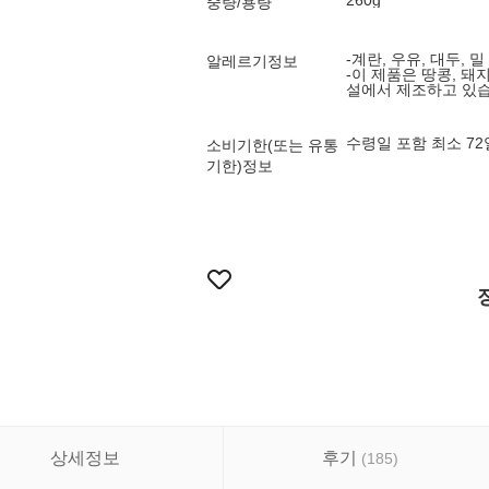
260g
중량/용량
-계란, 우유, 대두, 밀
알레르기정보
-이 제품은 땅콩, 돼
설에서 제조하고 있습
수령일 포함 최소 7
소비기한(또는 유통
기한)정보
상세정보
후기
(
185
)