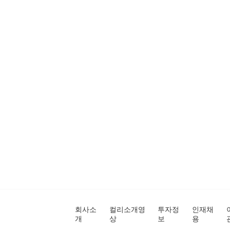
회사소
컬리소개영
투자정
인재채
개
상
보
용