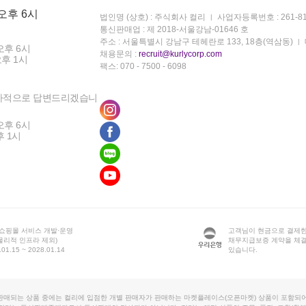
 오후 6시
법인명 (상호) : 주식회사 컬리
사업자등록번호 : 261-81
통신판매업 : 제 2018-서울강남-01646 호
주소 : 서울특별시 강남구 테헤란로 133, 18층(역삼동)
오후 6시
채용문의 :
recruit@kurlycorp.com
오후 1시
팩스: 070 - 7500 - 6098
차적으로 답변드리겠습니
오후 6시
후 1시
 쇼핑몰 서비스 개발·운영
고객님이 현금으로 결제한
물리적 인프라 제외)
채무지급보증 계약을 체
1.15 ~ 2028.01.14
있습니다.
판매되는 상품 중에는 컬리에 입점한 개별 판매자가 판매하는 마켓플레이스(오픈마켓) 상품이 포함되어