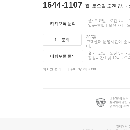
1644-1107
월~토요일 오전 7시 -
월~토요일
오전 7시 - 
카카오톡 문의
일/공휴일
오전 7시 - 
365일
1:1 문의
고객센터 운영시간에 순
다.
월~금요일
오전 9시 - 
대량주문 문의
점심시간
낮 12시 - 오
비회원 문의 :
help@kurlycorp.com
[인증범위] 컬리
(심사받지 않은 
[유효기간] 2025.0
컬리에서 