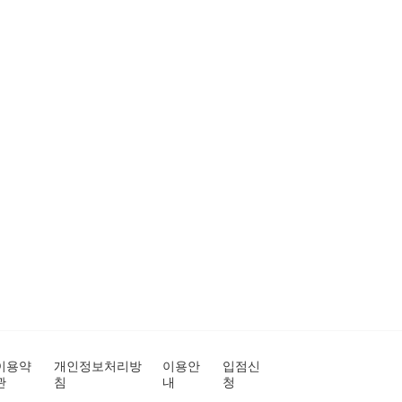
이용약
개인정보처리방
이용안
입점신
관
침
내
청