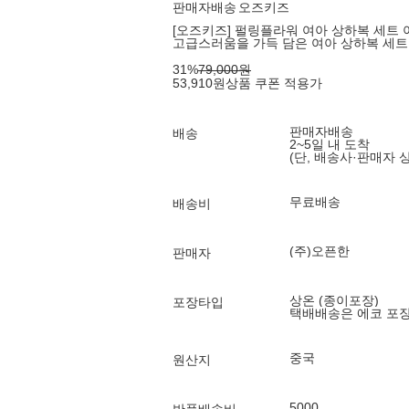
판매자배송
오즈키즈
[오즈키즈] 펄링플라워 여아 상하복 세트
고급스러움을 가득 담은 여아 상하복 세트
31
%
79,000
원
53,910
원
상품 쿠폰 적용가
판매자배송
배송
2~5일 내 도착
(단, 배송사·판매자 
무료배송
배송비
(주)오픈한
판매자
상온 (종이포장)
포장타입
택배배송은 에코 포
중국
원산지
5000