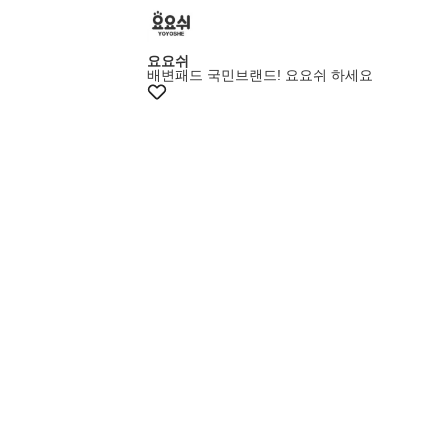
요요쉬
배변패드 국민브랜드! 요요쉬 하세요