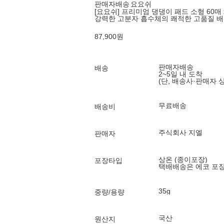
판매자배송
요요쉬
[요요쉬] 프리미엄 댕댕이 패드 소형 60매 x
강력한 고분자 흡수체의 쾌적한 고품질 
87,900
원
판매자배송
배송
2~5일 내 도착
(단, 배송사·판매자 
무료배송
배송비
주식회사 지엘
판매자
상온 (종이포장)
포장타입
택배배송은 에코 포
35g
중량/용량
국산
원산지