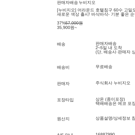
판매자배송
누비지오
[누비지오] 어라운드 호텔침구 60수 고밀도 순
새로운 색상 출시! 바삭바삭- 기분 좋은 
37
%
57,000
원
35,900
원
~
판매자배송
배송
2~5일 내 도착
(단, 배송사·판매자 
무료배송
배송비
주식회사 누비지오
판매자
상온 (종이포장)
포장타입
택배배송은 에코 포
상품설명/상세정보 
원산지
16887990