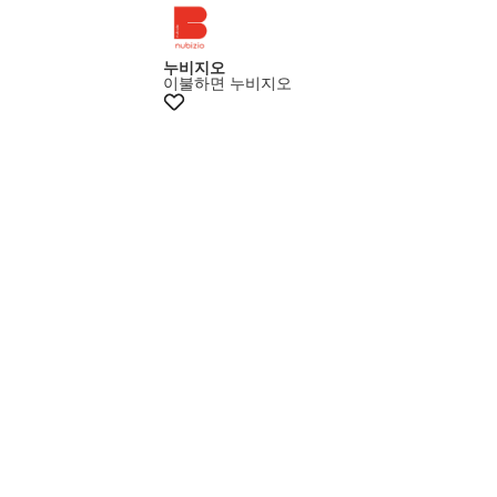
+5% 쿠폰
누비지오
이불하면 누비지오