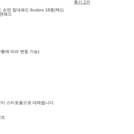
후기 2건
면 침대패드 6colors 18종(택1)
순면패드
상황에 따라 변동 가능)
장이 스티로폼으로 대체됩니다.
참조