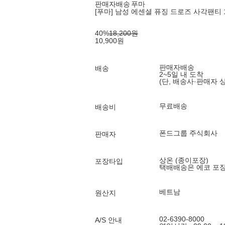
판매자배송
푸마
[푸마] 남성 에센셜 퓨징 드로즈 사각팬티 
40
%
18,200
원
10,900
원
판매자배송
배송
2~5일 내 도착
(단, 배송사·판매자 
무료배송
배송비
폰드그룹 주식회사
판매자
상온 (종이포장)
포장타입
택배배송은 에코 포
베트남
원산지
02-6390-8000
A/S 안내