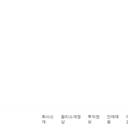
회사소
컬리소개영
투자정
인재채
개
상
보
용