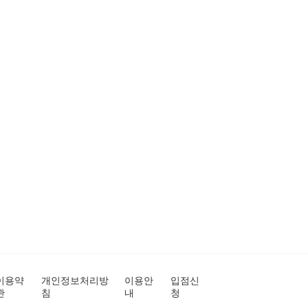
이용약
개인정보처리방
이용안
입점신
관
침
내
청