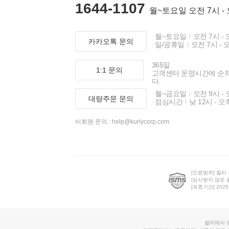
1644-1107
월~토요일 오전 7시 -
월~토요일
오전 7시 - 
카카오톡 문의
일/공휴일
오전 7시 - 
365일
1:1 문의
고객센터 운영시간에 순
다.
월~금요일
오전 9시 - 
대량주문 문의
점심시간
낮 12시 - 오
비회원 문의 :
help@kurlycorp.com
[인증범위] 컬리
(심사받지 않은 
[유효기간] 2025.0
컬리에서 