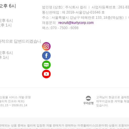
 오후 6시
법인명 (상호) : 주식회사 컬리
사업자등록번호 : 261-81
통신판매업 : 제 2018-서울강남-01646 호
주소 : 서울특별시 강남구 테헤란로 133, 18층(역삼동)
오후 6시
채용문의 :
recruit@kurlycorp.com
오후 1시
팩스: 070 - 7500 - 6098
차적으로 답변드리겠습니
오후 6시
후 1시
 쇼핑몰 서비스 개발·운영
고객님이 현금으로 결제한
물리적 인프라 제외)
채무지급보증 계약을 체
1.15 ~ 2028.01.14
있습니다.
판매되는 상품 중에는 컬리에 입점한 개별 판매자가 판매하는 마켓플레이스(오픈마켓) 상품이 포함되어