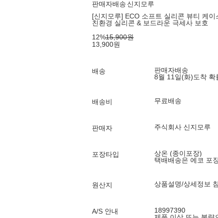
판매자배송
신지모루
[신지모루] ECO 소프트 실리콘 뷰티 케이
친환경 실리콘 & 보드라운 극세사 보호
12
%
15,900
원
13,900
원
판매자배송
배송
8월 11일(화)
도착 
무료배송
배송비
주식회사 신지모루
판매자
상온 (종이포장)
포장타입
택배배송은 에코 포
상품설명/상세정보 
원산지
18997390
A/S 안내
제품 이상 또는 불량으