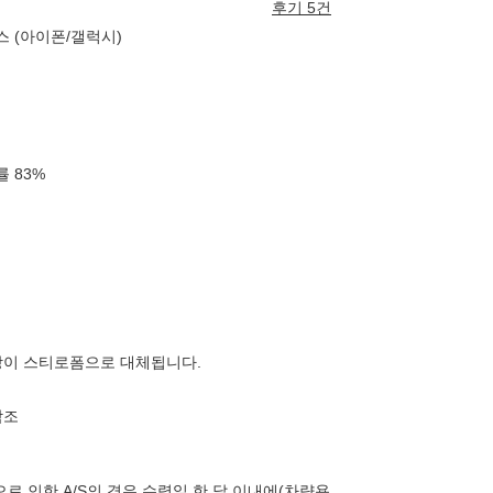
후기 5건
스 (아이폰/갤럭시)
확률
83
%
장이 스티로폼으로 대체됩니다.
참조
로 인한 A/S의 경우 수령일 한 달 이내에(차량용