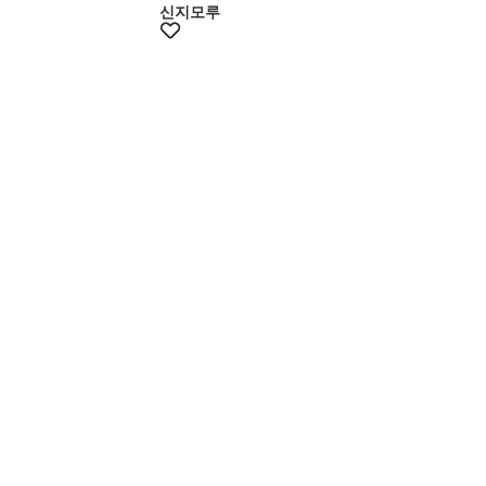
신지모루
멤버스10%쿠폰