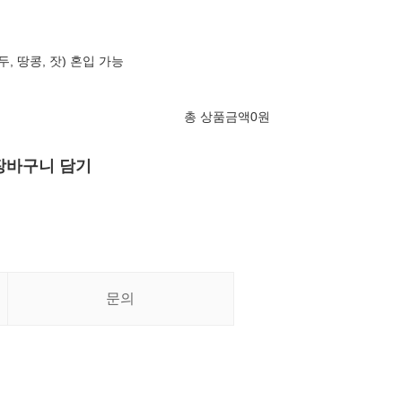
두, 땅콩, 잣) 혼입 가능
총 상품금액
0
원
장바구니 담기
문의