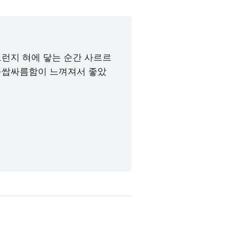
런지 혀에 닿는 순간 사르르
콤쌉싸름함
이 느껴져서 좋았