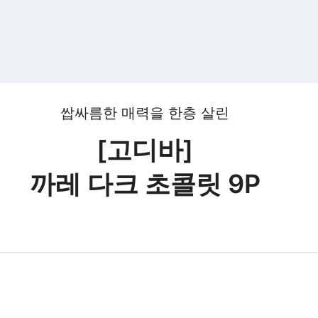
쌉싸름한 매력을 한층 살린
[고디바]
까레 다크 초콜릿 9P