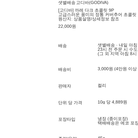
샛별배송
고디바(GODIVA)
[고디바] 까레 다크 초콜릿 9P
고급스러운 풍미의 정통 커버추어 초콜릿
원산지:
상품설명/상세정보 참조
22,000
원
샛별배송 · 내일 아침
배송
23시 전 주문 시 수
(그 외 지역 아침 8시
3,000원 (4만원 이상
배송비
컬리
판매자
10g 당 4,889원
단위 당 가격
냉장 (종이포장)
포장타입
택배배송은 에코 포