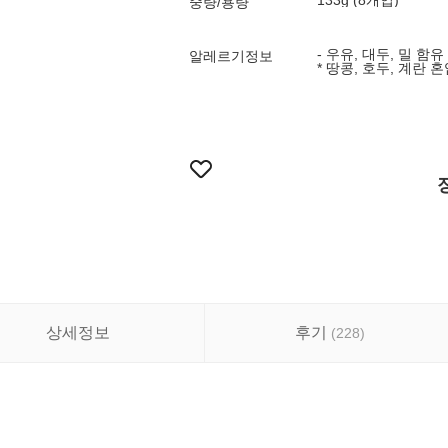
133g (8개입)
중량/용량
- 우유, 대두, 밀 함유
알레르기정보
* 땅콩, 호두, 계란 
상세정보
후기
(
228
)