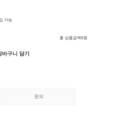
혼입 가능
총 상품금액
0
원
장바구니 담기
문의