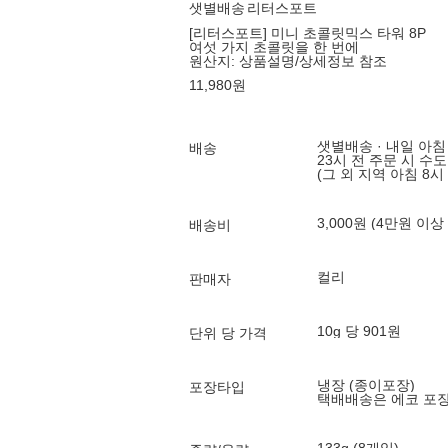
샛별배송
리터스포트
[리터스포트] 미니 초콜릿믹스 타워 8P
여섯 가지 초콜릿을 한 번에
원산지:
상품설명/상세정보 참조
11,980
원
샛별배송 · 내일 아침
배송
23시 전 주문 시 수
(그 외 지역 아침 8시
3,000원 (4만원 이상
배송비
컬리
판매자
10g 당 901원
단위 당 가격
냉장 (종이포장)
포장타입
택배배송은 에코 포