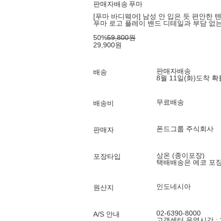
판매자배송
푸마
[푸마 바디웨어] 남성 안 입은 듯 편안한 
푸마 로고 플레이 밴드 디테일과 부담 없
50
%
59,800
원
29,900
원
판매자배송
배송
8월 11일(화)
도착 
무료배송
배송비
폰드그룹 주식회사
판매자
상온 (종이포장)
포장타입
택배배송은 에코 포
인도네시아
원산지
02-6390-8000
A/S 안내
고객센터 운영시간 : 10: