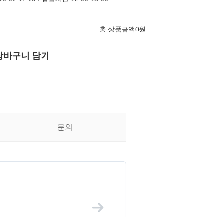
총 상품금액
0
원
장바구니 담기
문의