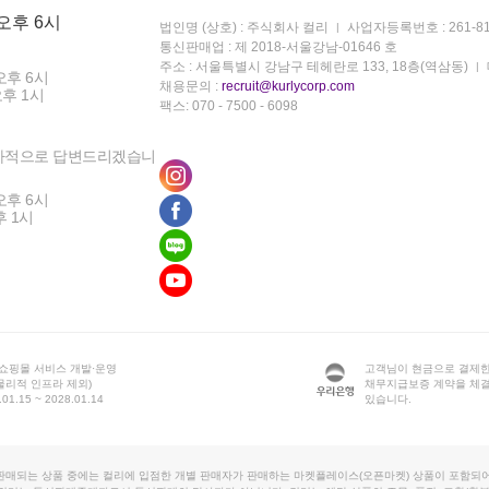
 오후 6시
법인명 (상호) : 주식회사 컬리
사업자등록번호 : 261-81
통신판매업 : 제 2018-서울강남-01646 호
주소 : 서울특별시 강남구 테헤란로 133, 18층(역삼동)
오후 6시
채용문의 :
recruit@kurlycorp.com
오후 1시
팩스: 070 - 7500 - 6098
차적으로 답변드리겠습니
오후 6시
후 1시
 쇼핑몰 서비스 개발·운영
고객님이 현금으로 결제한
물리적 인프라 제외)
채무지급보증 계약을 체
1.15 ~ 2028.01.14
있습니다.
판매되는 상품 중에는 컬리에 입점한 개별 판매자가 판매하는 마켓플레이스(오픈마켓) 상품이 포함되어