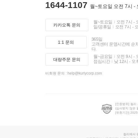
1644-1107
월~토요일 오전 7시 -
월~토요일
오전 7시 - 
카카오톡 문의
일/공휴일
오전 7시 - 
365일
1:1 문의
고객센터 운영시간에 순
다.
월~금요일
오전 9시 - 
대량주문 문의
점심시간
낮 12시 - 오
비회원 문의 :
help@kurlycorp.com
[인증범위] 컬리
(심사받지 않은 
[유효기간] 2025.0
컬리에서 