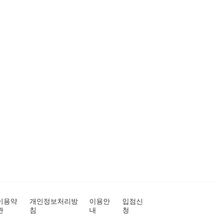
이용약
개인정보처리방
이용안
입점신
관
침
내
청