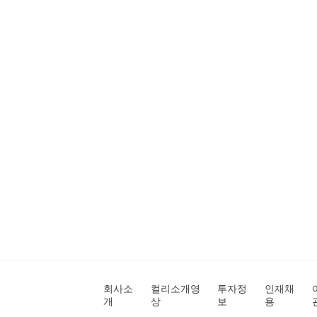
회사소
컬리소개영
투자정
인재채
개
상
보
용