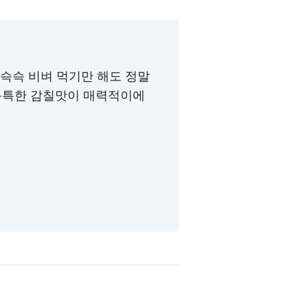
 슥슥 비벼 먹기만 해도 정말
독특한 감칠맛이 매력적이에