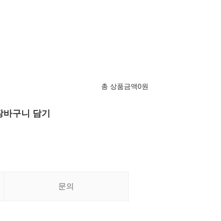
총 상품금액
0
원
장바구니 담기
문의