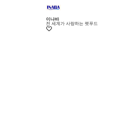
10%쿠폰+증정
이나바
전 세계가 사랑하는 펫푸드