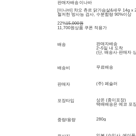
판매자배송
이나바
[이나바] 챠오 츄르 닭가슴살&새우 14g x 2
철저한 방사능 검사, 수분함량 90%이상
22
%
15,000
원
11,700
원
상품 쿠폰 적용가
판매자배송
배송
2~5일 내 도착
(단, 배송사·판매자 
무료배송
배송비
(주) 페슬러
판매자
상온 (종이포장)
포장타입
택배배송은 에코 포
280g
중량/용량
일본 (수입사: 에이플