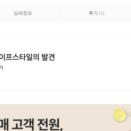
상세정보
후기
(
2
)