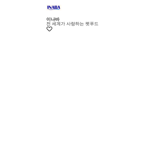
10%쿠폰+증정
이나바
전 세계가 사랑하는 펫푸드