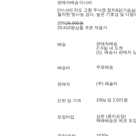
판매자배송
이나바
[이나바] 챠오 고항 주식캔 참치&닭가슴살&가다
철저한 방사능 검사, 높은 기호성 및 다량
20
%
26,000
원
20,610
원
상품 쿠폰 적용가
판매자배송
배송
2~5일 내 도착
(단, 배송사·판매자 
무료배송
배송비
(주) 페슬러
판매자
100g 당 2,021원
단위 당 가격
상온 (종이포장)
포장타입
택배배송은 에코 포
1020g