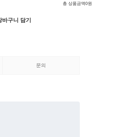
총 상품금액
0
원
장바구니 담기
문의