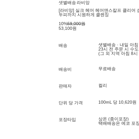
샛별배송
라비앙
[라비앙] 실크 헤어 헤어앤스칼프 클리어 샴
두피까지 시원하게 클렌징
10
%
59,000
원
53,100
원
샛별배송 · 내일 아침
배송
23시 전 주문 시 수
(그 외 지역 아침 8시
무료배송
배송비
컬리
판매자
100mL 당 10,620원
단위 당 가격
상온 (종이포장)
포장타입
택배배송은 에코 포