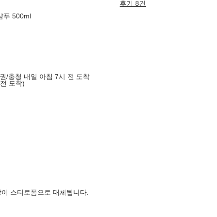
후기 8건
푸 500ml
도권/충청 내일 아침 7시 전 도착
 전 도착)
장이 스티로폼으로 대체됩니다.