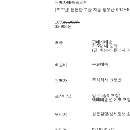
판매자배송
크로반
[크로반] 튼튼한 고급 자동 장우산 KR4A 5
10
%
36,900
원
32,900
원
판매자배송
배송
2~5일 내 도착
(단, 배송사·판매자 
무료배송
배송비
주식회사 크로반
판매자
상온 (종이포장)
포장타입
택배배송은 에코 포
상품설명/상세정보 
원산지
0318381711