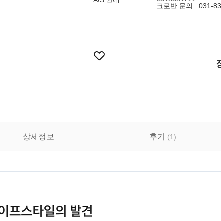
A/S 안내
크로반 문의 : 031-83
상세정보
후기
(
1
)