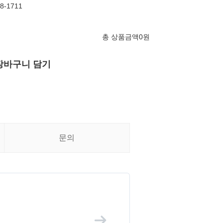
8-1711
총 상품금액
0
원
장바구니 담기
문의