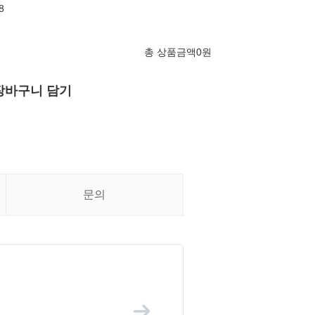
8
총 상품금액
0
원
장바구니 담기
문의