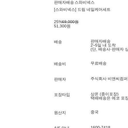
판매자배송
스와비넥스
[스와비넥스] 드림 네일케어세트
25
%
69,000
원
51,300
원
판매자배송
배송
2~5일 내 도착
(단, 배송사·판매자 
무료배송
배송비
주식회사 비앤씨컴퍼
판매자
상온 (종이포장)
포장타입
택배배송은 에코 포
중국
원산지
1600-7418