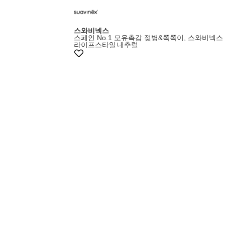
스와비넥스
스페인 No.1 모유촉감 젖병&쪽쪽이, 스와비넥스
라이프스타일
내추럴