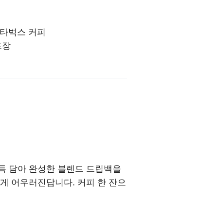
스타벅스 커피
포장
득 담아 완성한 블렌드 드립백을
게 어우러진답니다. 커피 한 잔으