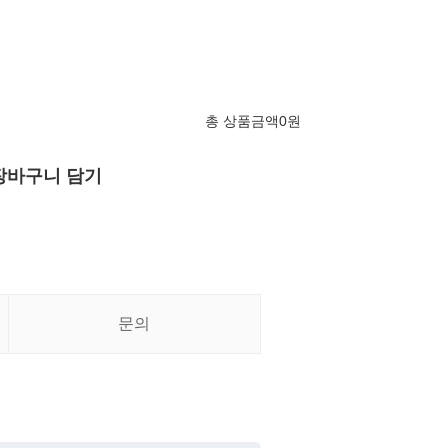
총 상품금액
0
원
장바구니 담기
문의