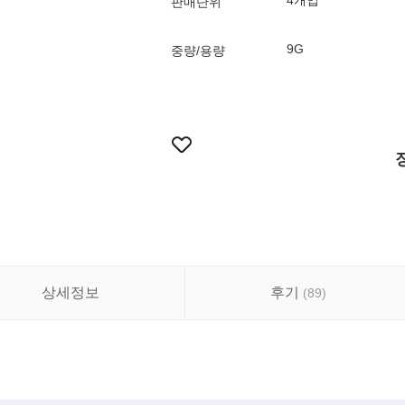
4개입
판매단위
9G
중량/용량
상세정보
후기
(
89
)