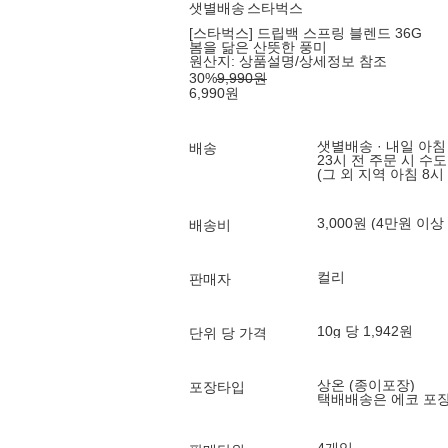
샛별배송
스타벅스
[스타벅스] 드립백 스프링 블렌드 36G
봄을 닮은 산뜻한 풍미
원산지:
상품설명/상세정보 참조
30
%
9,990
원
6,990
원
샛별배송 · 내일 아침
배송
23시 전 주문 시 수
(그 외 지역 아침 8시
3,000원 (4만원 이상
배송비
컬리
판매자
10g 당 1,942원
단위 당 가격
상온 (종이포장)
포장타입
택배배송은 에코 포