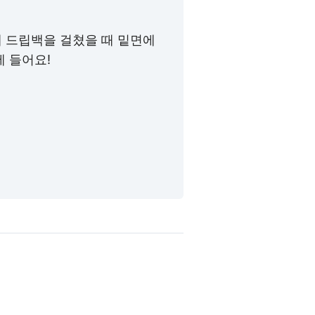
 드립백을 걸쳤을 때 밑면에
에 들어요!