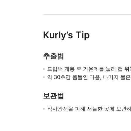
Kurly’s Tip
추출법
드립백 개봉 후 가운데를 눌러 컵 위에
약 30초간 뜸들인 다음, 나머지 물
보관법
직사광선을 피해 서늘한 곳에 보관하