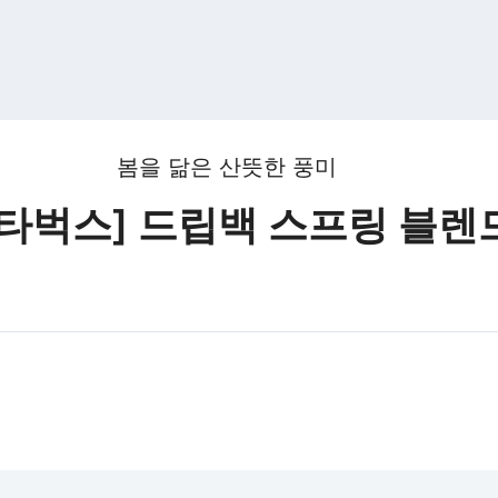
봄을 닮은 산뜻한 풍미
스타벅스] 드립백 스프링 블렌