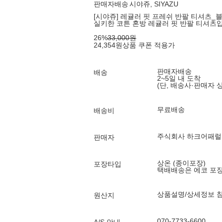
판매자배송
시야쥬, SIYAZU
[시야쥬] 레귤러 핏 프레쉬 반팔 티셔츠_블랙(
실키한 코튼 혼방 레귤러 핏 반팔 티셔츠
26
%
33,000
원
24,354
원
상품 쿠폰 적용가
판매자배송
배송
2~5일 내 도착
(단, 배송사·판매자 
무료배송
배송비
주식회사 하크어패럴
판매자
상온 (종이포장)
포장타입
택배배송은 에코 포
상품설명/상세정보 
원산지
070-7733-6600