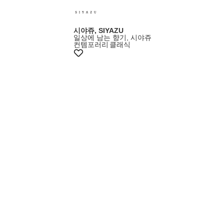
시야쥬, SIYAZU
일상에 남는 향기, 시야쥬
컨템포러리
클래식