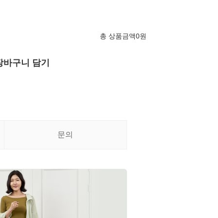
총 상품금액
0
원
장바구니 담기
문의