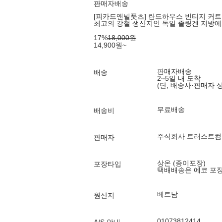
판매자배송
[피카드앤빌풋츠] 란드하우스 빈티지 커트러
최고의 강철 생산지인 독일 졸링겐 지방에
17
%
18,000
원
14,900
원
~
판매자배송
배송
2~5일 내 도착
(단, 배송사·판매자 
무료배송
배송비
주식회사 트러스트
판매자
상온 (종이포장)
포장타입
택배배송은 에코 포
베트남
원산지
01073812414