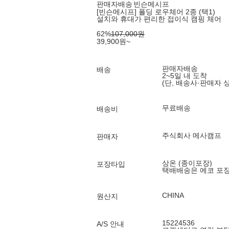
판매자배송
빈슨메시프
[빈슨메시프] 폴딩 로우체어 2종 (택1)
설치와 휴대가 편리한 접이식 캠핑 체어
62
%
107,000
원
39,900
원
~
판매자배송
배송
2~5일 내 도착
(단, 배송사·판매자 
무료배송
배송비
주식회사 메사캠프
판매자
상온 (종이포장)
포장타입
택배배송은 에코 포
CHINA
원산지
15224536
A/S 안내