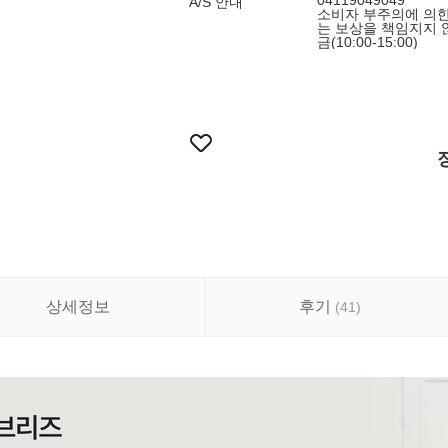
04119049049
A/S 안내
소비자 부주의에 의한
는 보상을 책임지지 않습
금(10:00-15:00)
상세정보
후기
(
41
)