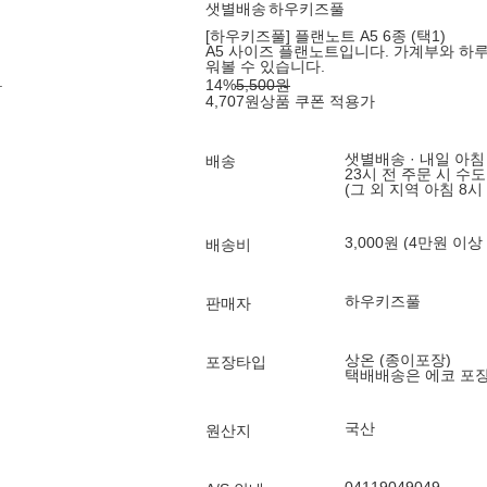
샛별배송
하우키즈풀
[하우키즈풀] 플랜노트 A5 6종 (택1)
A5 사이즈 플랜노트입니다. 가계부와 하루,
워볼 수 있습니다.
.
14
%
5,500
원
4,707
원
상품 쿠폰 적용가
샛별배송 · 내일 아침
배송
23시 전 주문 시 수
(그 외 지역 아침 8시
3,000원 (4만원 이상
배송비
하우키즈풀
판매자
상온 (종이포장)
포장타입
택배배송은 에코 포
국산
원산지