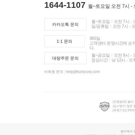
1644-1107
월~토요일 오전 7시 -
월~토요일
오전 7시 - 
카카오톡 문의
일/공휴일
오전 7시 - 
365일
1:1 문의
고객센터 운영시간에 순
다.
월~금요일
오전 9시 - 
대량주문 문의
점심시간
낮 12시 - 오
비회원 문의 :
help@kurlycorp.com
[인증범위] 컬리
(심사받지 않은 
[유효기간] 2025.0
컬리에서 