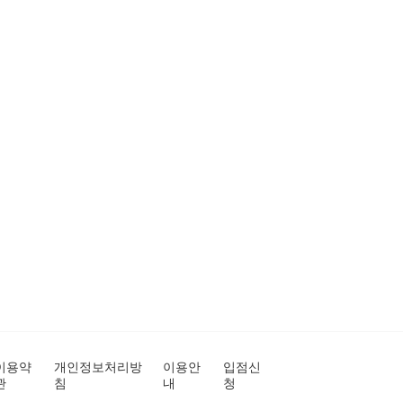
이용약
개인정보처리방
이용안
입점신
관
침
내
청