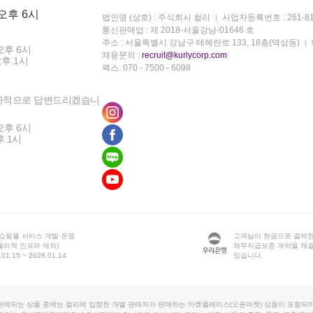
 오후 6시
법인명 (상호) : 주식회사 컬리
사업자등록번호 : 261-81
통신판매업 : 제 2018-서울강남-01646 호
주소 : 서울특별시 강남구 테헤란로 133, 18층(역삼동)
오후 6시
채용문의 :
recruit@kurlycorp.com
오후 1시
팩스: 070 - 7500 - 6098
차적으로 답변드리겠습니
오후 6시
후 1시
 쇼핑몰 서비스 개발·운영
고객님이 현금으로 결제한
물리적 인프라 제외)
채무지급보증 계약을 체
1.15 ~ 2028.01.14
있습니다.
판매되는 상품 중에는 컬리에 입점한 개별 판매자가 판매하는 마켓플레이스(오픈마켓) 상품이 포함되어