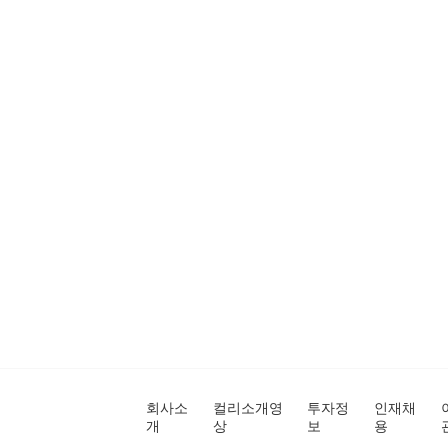
회사소
컬리소개영
투자정
인재채
개
상
보
용