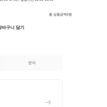
총 상품금액
0
원
장바구니 담기
문의