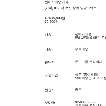
판매자배송
카파
[카파] 베이직 쿠션 중목 양말 3세트
45
%
19,900
원
10,900
원
판매자배송
배송
8월 10일(월)
도착 
무료배송
배송비
폰드그룹 주식회사
판매자
상온 (종이포장)
포장타입
택배배송은 에코 포
중국
원산지
02-6390-8000
A/S 안내
고객센터 운영시간 : 10: