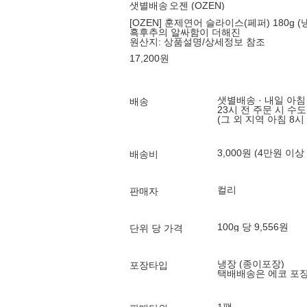
샛별배송
오젠 (OZEN)
[OZEN] 훈제연어 슬라이스(페퍼) 180g (
흑후추의 알싸함이 더해진
원산지:
상품설명/상세정보 참조
17,200
원
샛별배송 · 내일 아침
배송
23시 전 주문 시 수
(그 외 지역 아침 8시
3,000원 (4만원 이상
배송비
컬리
판매자
100g 당 9,556원
단위 당 가격
냉장 (종이포장)
포장타입
택배배송은 에코 포