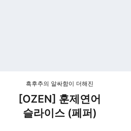
흑후추의 알싸함이 더해진
[
OZEN
] 훈제연어
슬라이스 (페퍼)