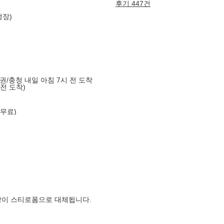
후기 447건
냉장)
도권/충청 내일 아침 7시 전 도착
 전 도착)
 무료)
장이 스티로폼으로 대체됩니다.