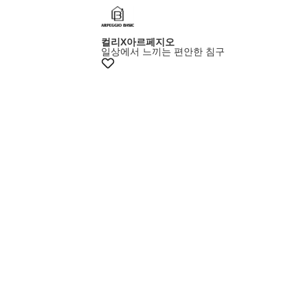
+10%쿠폰
컬리X아르페지오
일상에서 느끼는 편안한 침구