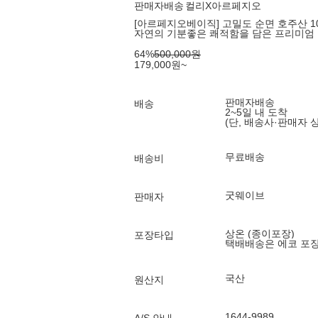
판매자배송
컬리X아르페지오
[아르페지오베이직] 고밀도 순면 호주산 100%
자연의 기분좋은 쾌적함을 담은 프리미엄 
64
%
500,000
원
179,000
원
~
판매자배송
배송
2~5일 내 도착
(단, 배송사·판매자 
무료배송
배송비
굿웨이브
판매자
상온 (종이포장)
포장타입
택배배송은 에코 포
국산
원산지
1644-9989