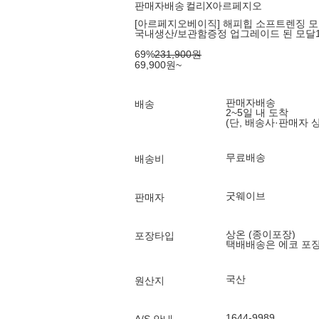
판매자배송
컬리X아르페지오
[아르페지오베이직] 해피힙 소프트렌징 모달10
국내생산/보관함증정 업그레이드 된 모달1
69
%
231,900
원
69,900
원
~
판매자배송
배송
2~5일 내 도착
(단, 배송사·판매자 
무료배송
배송비
굿웨이브
판매자
상온 (종이포장)
포장타입
택배배송은 에코 포
국산
원산지
1644-9989