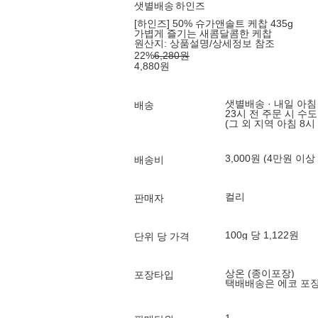
샛별배송
하인즈
[하인즈] 50% 슈가앤솔트 케찹 435g
가볍게 즐기는 새콤달콤한 케찹
원산지:
상품설명/상세정보 참조
22
%
6,280
원
4,880
원
샛별배송 · 내일 아침
배송
23시 전 주문 시 수
(그 외 지역 아침 8시
3,000원 (4만원 이상
배송비
컬리
판매자
100g 당 1,122원
단위 당 가격
상온 (종이포장)
포장타입
택배배송은 에코 포