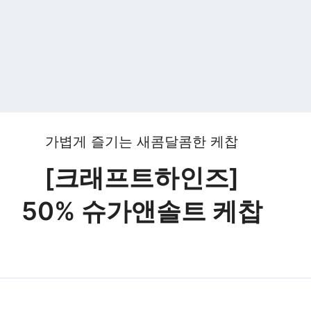
가볍게 즐기는 새콤달콤한 케찹
[크래프트하인즈]
50% 슈가앤솔트 케찹