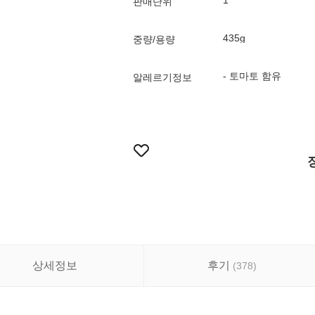
1
판매단위
435g
중량/용량
- 토마토 함유
알레르기정보
상세정보
후기
(
378
)