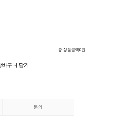
총 상품금액
0
원
장바구니 담기
문의