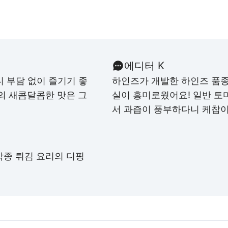
에디터 K
니 부담 없이 즐기기 좋
하인즈가 개발한 하인즈 품
의 새콤달콤한 맛은 그
실이 흥미로웠어요! 일반 토
서 과즙이 풍부하다니 케찹이
각종 튀김 요리의 디핑